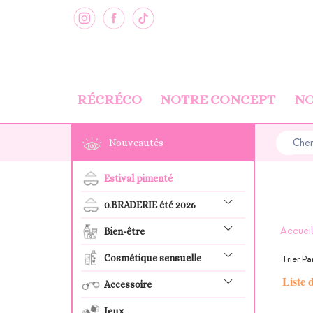
Panneau de gestion des cookies
RÉCRÉCO
NOTRE CONCEPT
NO
Nouveautés
Estival pimenté
0.BRADERIE été 2026
Accuei
Bien-être
Cosmétique sensuelle
Trier Pa
Liste 
Accessoire
Jeux