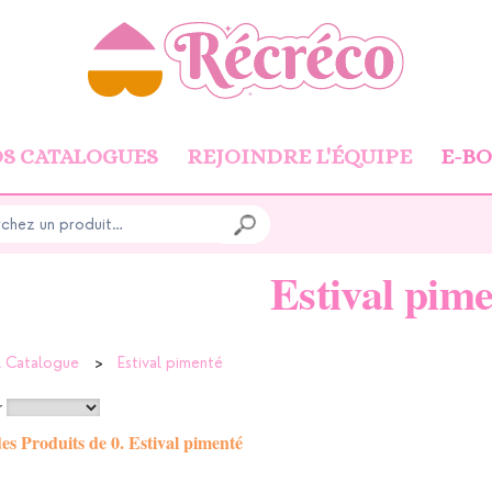
S CATALOGUES
REJOINDRE L'ÉQUIPE
E-B
Estival pim
l Catalogue
>
Estival pimenté
r
des Produits de 0. Estival pimenté