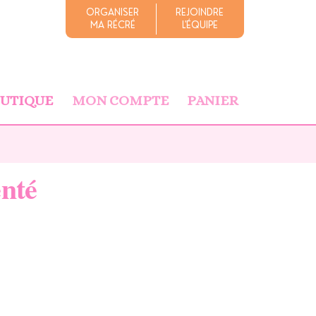
ORGANISER
REJOINDRE
MA RÉCRÉ
L'ÉQUIPE
OUTIQUE
MON COMPTE
PANIER
enté