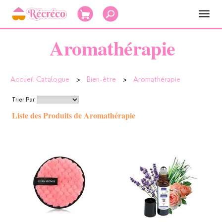
Panneau de gestion des cookies
Menu
de
navig
Aromathérapie
Accueil Catalogue
>
Bien-être
>
Aromathérapie
Trier Par
Liste des Produits de Aromathérapie